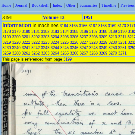
|
|
|
|
|
|
|
Home
Journal
Bookshelf
Index
Other
Summaries
Timeline
Previou
3191
Volume 13
1951
Information
in machines
3164
3165
3166
3167
3168
3169
3170
317
3178
3179
3180
3181
3182
3183
3184
3185
3186
3187
3188
3189
3190
319
3199
3200
3201
3202
3203
3204
3205
3206
3207
3208
3209
3210
3211
321
3219
3220
3221
3222
3223
3224
3225
3226
3227
3228
3229
3230
3231
323
3239
3240
3241
3242
3243
3244
3245
3246
3247
3248
3249
3250
3251
325
3259
3260
3261
3262
3263
3264
3265
3266
3267
3268
3269
3270
3271
This page is referenced from page
3199