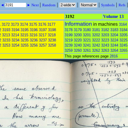
|
|
|
|
|
s ◄
► Next
Random
Symbols
Refs
3192
Volume 13
Information
in machines
1
3172
3173
3174
3175
3176
3177
3164
2
3193
3194
3195
3196
3197
3198
3178
3179
3180
3181
3182
3183
3184
2
3213
3214
3215
3216
3217
3218
3199
3200
3201
3202
3203
3204
3205
2
3233
3234
3235
3236
3237
3238
3219
3220
3221
3222
3223
3224
3225
2
3253
3254
3255
3256
3257
3258
3239
3240
3241
3242
3243
3244
3245
3259
3260
3261
3262
3263
3264
3265
This page references page
2816